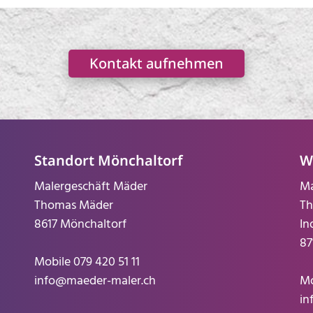
Kontakt aufnehmen
Standort Mönchaltorf
W
Malergeschäft Mäder
Ma
Thomas Mäder
Th
8617 Mönchaltorf
In
87
Mobile
079 420 51 11
info@maeder-maler.ch
Mo
in