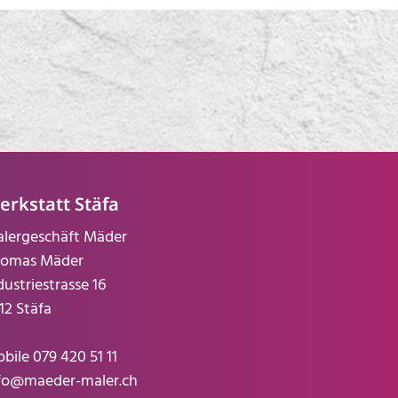
erkstatt Stäfa
lergeschäft Mäder
omas Mäder
dustriestrasse 16
12 Stäfa
bile
079 420 51 11
fo@maeder-maler.ch